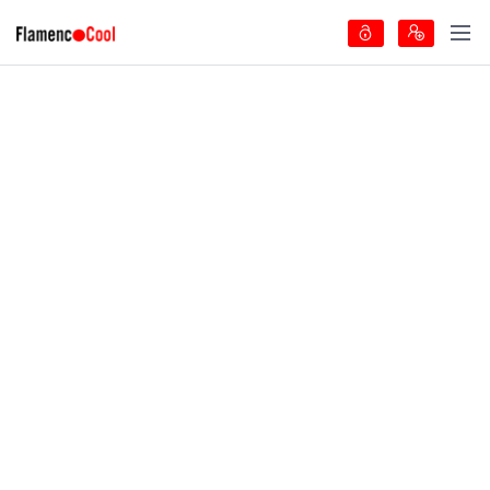
Tablao Flamenco El polaco
Nuestra Peña Flamenca Ilicitana "El Polaco" recibe el nombre del gran
cantaor granadino (Luis Heredia Fernandez) "El Polaco", Con su
participación se inauguró nuestra peña el día 05 de Diciembre del año 2012
en compañía de nuestro Presidente y también cantaor profesional Joaquin
Ortega
01
0