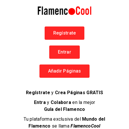
Tablao Flamenco El Polaco
El Flamenco una manera de vivir
Flamenco en España
615 146 753
Cerrado
Tablaos Flamencos
Regístrate
Entrar
Añadir Páginas
93 Páginas
EN FLAMENCOCOOL
Regístrate
y
Crea Páginas GRATIS
64240 personas
Entra
y
Colabora
en la mejor
VISITAS ÚNICAS
Guía del Flamenco
4 comentarios
Tu plataforma exclusiva del
Mundo del
EN PÁGINAS
Flamenco
se llama
FlamencoCool