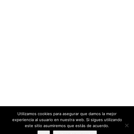
Vídeos del Flamenco
Síguenos en
Todos los contenidos, imágenes, vídeos... enlazan a los creadores,
desarrolladores, autores... de las diferentes redes sociales, páginas
web, etc. Son propiedad de quien ostente sus derechos de autor.
Utilizamos cookies para asegurar que damos la mejor
FlamencoCool, solo desea promocionar y dar a conocer el Mundo
experiencia al usuario en nuestra web. Si sigues utilizando
del Flamenco
este sitio asumiremos que estás de acuerdo.
© 2021
FlamencoCool
. Online Producer & Internet Productions by
KEdigital