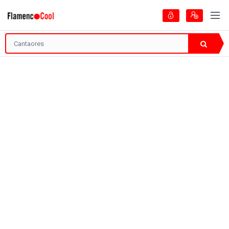
Artistas
Guía del Flamenc
Encontradas
24 Páginas
Tipo de Artista: Cantaores
¿Y qué más es?
Filtrar
277 visitas