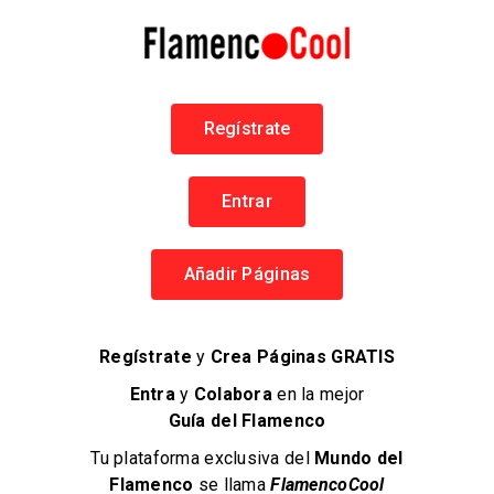
El Capullo de Jerez
Miguel Flores Quirós
Flamenco en Jerez
Cantaores
Regístrate
838 visitas
Entrar
Añadir Páginas
Regístrate
y
Crea Páginas GRATIS
Entra
y
Colabora
en la mejor
Guía del Flamenco
Tu plataforma exclusiva del
Mundo del
Flamenco
se llama
FlamencoCool