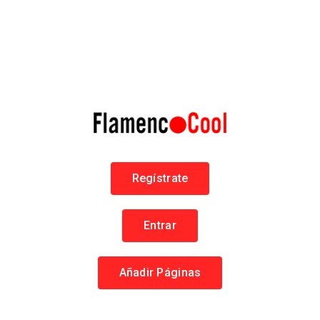
una cookie
perteneciente a
Google
Analytics.
Más
información
Propia aceptarCookie
10 días
Se usa para que no
vuelva a aparecer el
aviso de uso de
cookies.
Terceros persistente
2 años desde
Esta cookie se suele
__utma
cada
establecer durante la
actualización
primera visita. Si la
Regístrate
cookie es eliminada
manualmente,
volverá a
establecerse en la
Entrar
siguiente visita con
ID nuevo. En la
mayoría de los casos
Añadir Páginas
esta cookie se utiliza
para determinar
visitantes únicos a
nuestro sitio y es