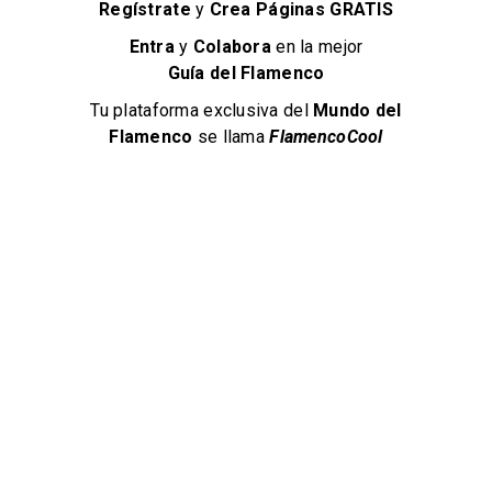
Regístrate
y
Crea Páginas GRATIS
actualizada con cada
página vista.
Entra
y
Colabora
en la mejor
Además esta cookie
Guía del Flamenco
tiene un ID único de
Google Analytics que
Tu plataforma exclusiva del
Mundo del
asegura tanto la
Flamenco
se llama
FlamencoCool
validez de la misma
como su
accesibilidad como
una medida de
seguridad
adicional.
Más
información
Terceros persistente
2 años desde
Esta cookie se utiliza
__utmb
cada
para establecer y
actualización
continuar una sesión
de usuario en
nuestro sitio. Cuando
un usuario visita una
página en nuestro
sitio, el código de
Google Analytics
intenta actualizar