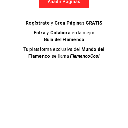
Añadir Páginas
se ponga a disposición del público y de otros Usuarios.
10.2
El
Material no podrá:
incluir contenido protegido por derechos de autor, por la
Regístrate
y
Crea Páginas GRATIS
legislación en materia de marcas comerciales ni por
Entra
y
Colabora
en la mejor
otros derechos de propiedad intelectual sin el
Guía del Flamenco
consentimiento expreso del titular de los derechos;
promocionar ningún producto, servicio o sociedad;
Tu plataforma exclusiva del
Mundo del
identificar a ninguna persona física sin el
Flamenco
se llama
FlamencoCool
consentimiento expreso de ésta (por ejemplo, por medio
de un nombre, dirección, imagen o vídeo); ni
resultar ofensivo, perturbador, hostigador, obsceno,
pornográfico, discriminatorio o de algún otro modo
inapropiado o ilegal.
10.3
El Usuario será responsable de cualquier daño sufrido por
FlamencoCool como consecuencia de la exposición del
Material en vulneración del apartado 10.2.
10.4
El Usuario
presta su consentimiento a que FlamencoCool revise el
contenido del Material del Usuario y lo elimine según su