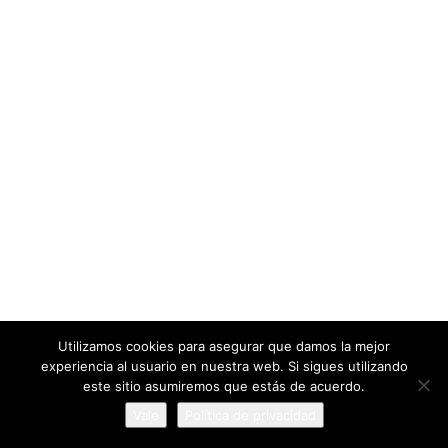
93 Páginas
EN FLAMENCOCOOL
64155 personas
VISITAS ÚNICAS
4 comentarios
EN PÁGINAS
Utilizamos cookies para asegurar que damos la mejor
experiencia al usuario en nuestra web. Si sigues utilizando
FlamencoCool
este sitio asumiremos que estás de acuerdo.
Vale
Política de privacidad
Aviso Legal