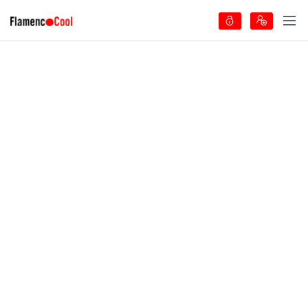
Términos y Condiciones
Términos y
Condiciones del
Servicio
1. Disposiciones generales
1.1
FlamencoCool presta un servicio online de suscripción en
flamencocool.com o en otra web o aplicación designada por