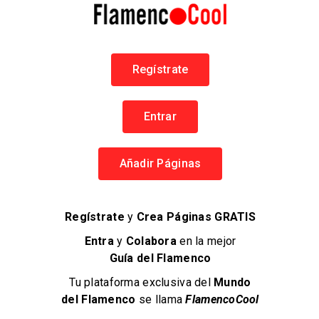
Regístrate
Diego Carrasco
Diego Carrasco Fernández
Entrar
Flamenco en Jerez
Añadir Páginas
Productor Musical
Regístrate
y
Crea Páginas GRATIS
Entra
y
Colabora
en la mejor
Guía del Flamenco
Tu plataforma exclusiva del
Mundo
del Flamenco
se llama
FlamencoCool
Flamenco