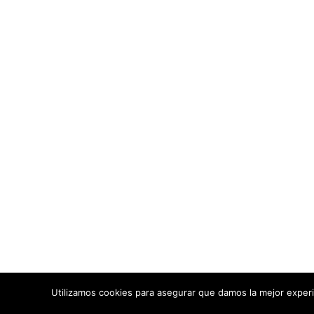
Aviso Legal
93 Páginas
Política de P
EN FLAMENCOCOOL
Términos y C
Política de 
64011 personas
VISITAS ÚNICAS
4 comentarios
EN PÁGINAS
Todos los contenid
redes s
Fl
Utilizamos cookies para asegurar que damos la mejor experi