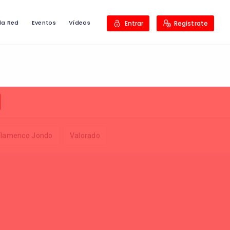
la Red
Eventos
Vídeos
Entrar
Regístrate
 Flamenco Jondo
Valorado