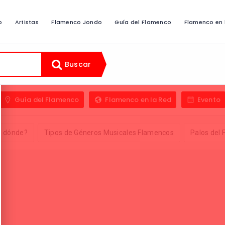
o
Artistas
Flamenco Jondo
Guía del Flamenco
Flamenco en 
Buscar
Guía del Flamenco
Flamenco en la Red
Evento
e dónde?
Tipos de Géneros Musicales Flamencos
Palos del