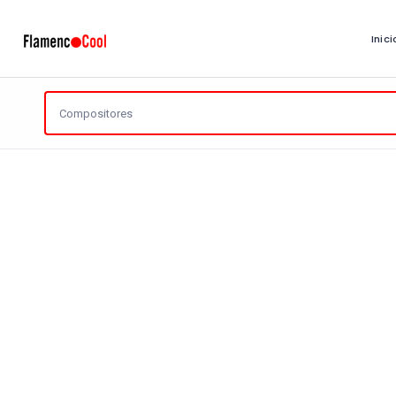
Inici
Reiniciar
Artistas
Encontradas
1 Página
Tipo de Artista: Compositores
¿Y qué más es?
¿D
527 visitas