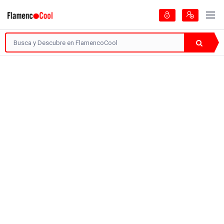
Artistas
Guía del Flamenc
Encontradas
10 Páginas
Categoría: Peñas Flamencas
Localización
Filtra
222 visitas