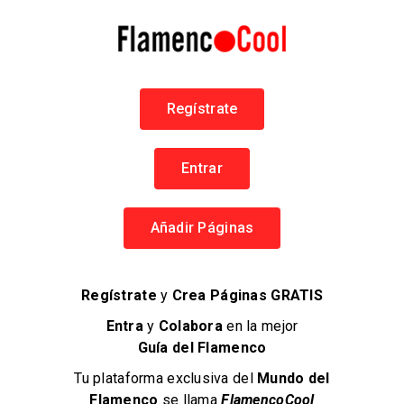
Peña Flamenca Tío José de Paula
Flamenco en Jerez
+34 956 320 196
Regístrate
Peñas Flamencas
586 visitas
Entrar
Añadir Páginas
Regístrate
y
Crea Páginas GRATIS
Entra
y
Colabora
en la mejor
Guía del Flamenco
Tu plataforma exclusiva del
Mundo del
Flamenco
se llama
FlamencoCool