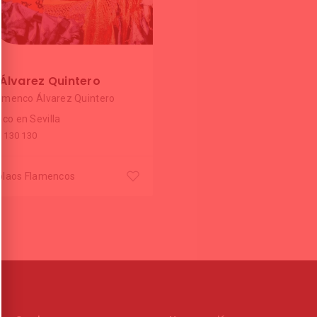
Álvarez Quintero
amenco Álvarez Quintero
co en Sevilla
5 130 130
blaos Flamencos