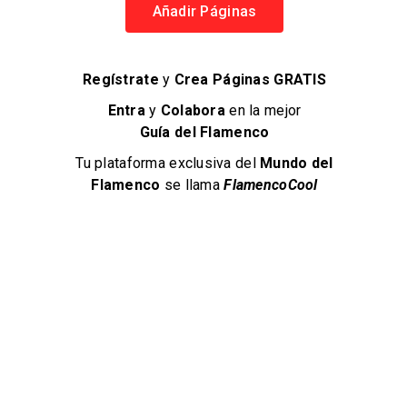
Añadir Páginas
Regístrate
y
Crea Páginas GRATIS
Tablao Flamenco Calé
Tablao 
Entra
y
Colabora
en la mejor
TABLAO FLAMENCO PROFESIONAL
Tablao Fl
Guía del Flamenco
Flamenco en Jerez
Flamen
Tu plataforma exclusiva del
Mundo del
+34 649 38 39 78
+34 60
Flamenco
se llama
FlamencoCool
Tablaos Flamencos
Ta