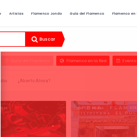
o
Artistas
Flamenco Jondo
Guía del Flamenco
Flamenco en 
Buscar
Guía del Flamenco
Flamenco en la Red
Evento
ados
¿Abierto Ahora?
sitas
278 visitas
VER