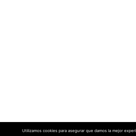
Flame
Aviso Le
93 Páginas
Política 
EN FLAMENCOCOOL
Términos
Política
64026 personas
VISITAS ÚNICAS
4 comentarios
EN PÁGINAS
Todos los contenid
redes s
Fl
Utilizamos cookies para asegurar que damos la mejor experi