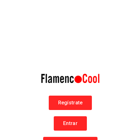
La Guarida del Ángel
Tablao
Tablao Flamenco
El proyec
Flamenco en Jerez
Flamen
+34 615 60 12 23
+34 64
Tablaos Flamencos
Ta
Regístrate
437 visitas
442 vi
Entrar