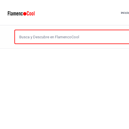
Inici
Reiniciar
Artistas
Encontradas
6 Páginas
Categoría: Tablaos Flamencos
Localización
Valor
178 visitas
431 vi