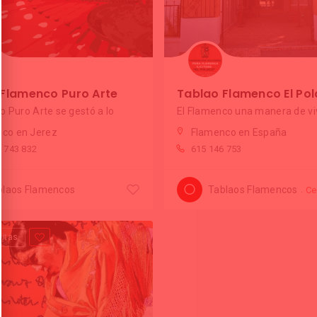
 Flamenco Puro Arte
Tablao Flamenco El Po
to Puro Arte se gestó a lo
El Flamenco una manera de vi
co en Jerez
Flamenco en España
7 743 832
615 146 753
blaos Flamencos
Tablaos Flamencos
Ce
sitas