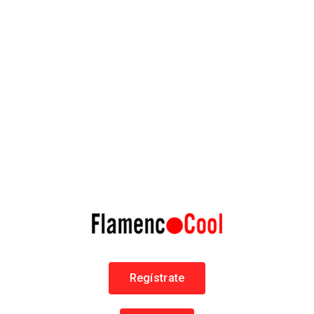
Fundación Cristina Heeren
De Arte Flamenco
Flamenco en Sevilla
+34 954217058
Cursos de Flamenco
602 visitas
Regístrate