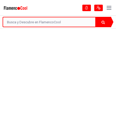
Artistas
Guía del Flamenco
Encontradas
3 Páginas
Categoría
Localización: Flamenco en Sevilla
442 visitas