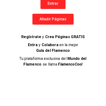
Entrar
Añadir Páginas
Flamencos por el mundo
Cursos de cante, baile, guitarra y percusión
Regístrate
y
Crea Páginas GRATIS
Flamenco en Sevilla
+34 644 718 127
Entra
y
Colabora
en la mejor
Cursos de Flamenco
Guía del Flamenco
Tu plataforma exclusiva del
Mundo del
Flamenco
se llama
FlamencoCool
93 Páginas
EN FLAMENCOCOOL