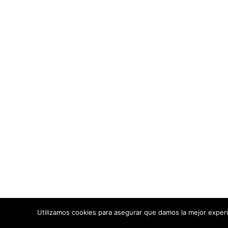
Aviso Le
93 Páginas
Política 
EN FLAMENCOCOOL
Términos
Política
64060 personas
VISITAS ÚNICAS
4 comentarios
EN PÁGINAS
Todos los contenid
redes s
Fl
Utilizamos cookies para asegurar que damos la mejor experi