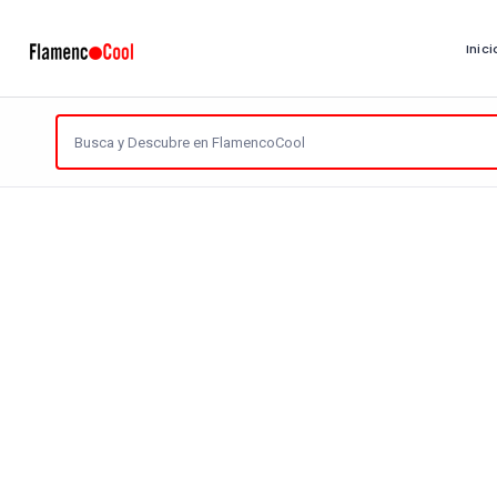
Inici
Reiniciar
Artistas
Encontradas
1 Página
Tipo de Artista
¿Y qué más es?
¿De dónde?: Flam
1.339 visitas