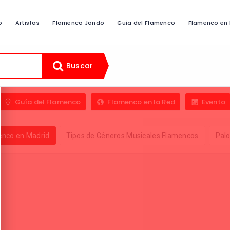
o
Artistas
Flamenco Jondo
Guía del Flamenco
Flamenco en 
Buscar
Guía del Flamenco
Flamenco en la Red
Evento
enco en Madrid
Tipos de Géneros Musicales Flamencos
Pal