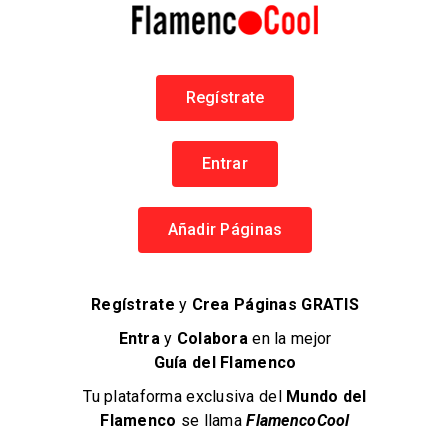
Regístrate
PATAX
Banda Patax, Flamenco & Fusiones
Entrar
Flamenco en Madrid
Añadir Páginas
Grupos Musicales
Regístrate
y
Crea Páginas GRATIS
Entra
y
Colabora
en la mejor
Guía del Flamenco
Tu plataforma exclusiva del
Mundo del
Flamenco
se llama
FlamencoCool
Flame