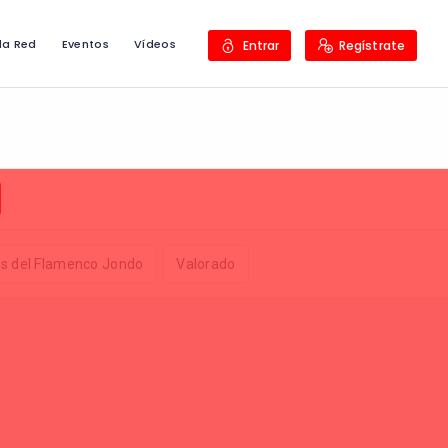
la Red
Eventos
Vídeos
Entrar
Regístrate
os del Flamenco Jondo
Valorado