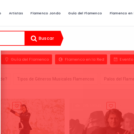
o
Artistas
Flamenco Jondo
Guía del Flamenco
Flamenco en 
Buscar
Guía del Flamenco
Flamenco en la Red
Evento
nde?
Tipos de Géneros Musicales Flamencos
Palos del Fla
sitas
246 visitas