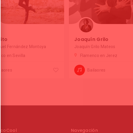
ito
Joaquín Grilo
uel Fernández Montoya
Joaquín Grilo Mateos
co en Sevilla
Flamenco en Jerez
ilaores
Bailaores
ncoCool
Navegación