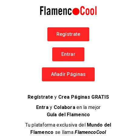
Regístrate
Antonio El Pipa
Farruqu
Jerez de la Frontera
Juan Man
Entrar
Flamenco en Jerez
Flamen
Bailaores
Ba
Añadir Páginas
Regístrate
y
Crea Páginas GRATIS
Entra
y
Colabora
en la mejor
Guía del Flamenco
Tu plataforma exclusiva del
Mundo del
Flamenco
se llama
FlamencoCool
Flame