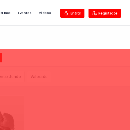
la Red
Eventos
Vídeos
Entrar
Regístrate
menco Jondo
Valorado