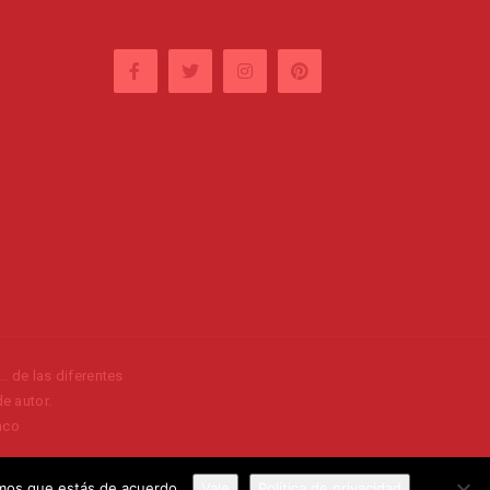
. de las diferentes
e autor.
nco
l
remos que estás de acuerdo.
Vale
Política de privacidad