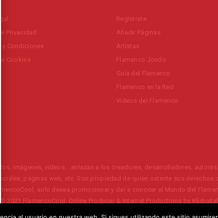
gal
Regístrate
de Privacidad
Añadir Páginas
 y Condiciones
Artistas
 de Cookies
Flamenco Jondo
Guía del Flamenco
Flamenco en la Red
Vídeos del Flamenco
os, imágenes, vídeos... enlazan a los creadores, desarrolladores, autores..
ociales, páginas web, etc. Son propiedad de quien ostente sus derechos d
amencoCool, solo desea promocionar y dar a conocer el Mundo del Flame
© 2021
FlamencoCool
. Online Producer & Internet Productions by
KEdigita
encia al usuario en nuestra web. Si sigues utilizando este sitio asumi