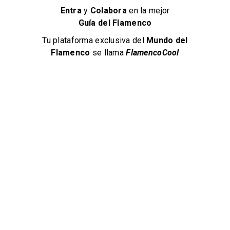
Entra
y
Colabora
en la mejor
Guía del Flamenco
Tu plataforma exclusiva del
Mundo del
Flamenco
se llama
FlamencoCool
Flamenco Fátima Canca
viste con diseños exclusivos y calza a los profesionales
Flamenco en Jerez
+34 616 54 02 55
Cerrado
Moda Flamenca
180 visitas