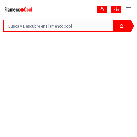
Artistas
Guía del Flamenc
Encontradas
39 Páginas
Categoría
Localización
Filtrar
1.660 visitas