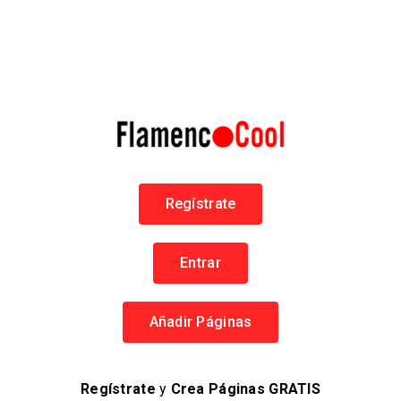
Peña Flamenca Terremoto de Jerez
Asociación Cultural
Flamenco en Jerez
+34 956 336 280
Peñas Flamencas
Regístrate
654 visitas
Entrar
Añadir Páginas
Regístrate
y
Crea Páginas GRATIS