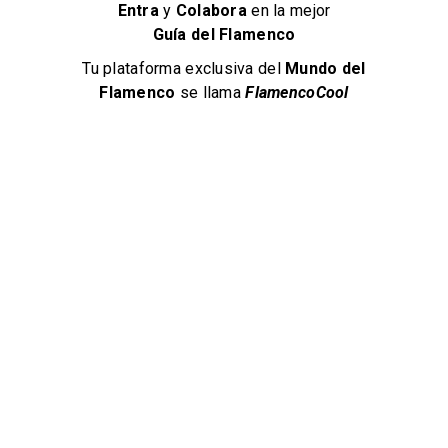
Navegación
Entra
y
Colabora
en la mejor
Guía del Flamenco
Regístrate
Tu plataforma exclusiva del
Mundo del
Añadir Páginas
Flamenco
se llama
FlamencoCool
Artistas
Flamenco Jondo
Guía del Flamenco
Flamenco en la Red
Vídeos del Flamenco
Síguenos en