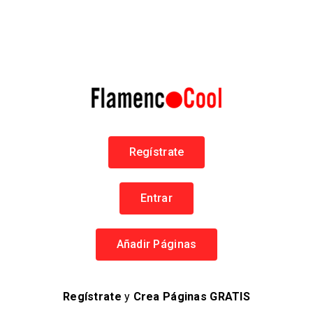
93 Páginas
EN FLAMENCOCOOL
64050 personas
VISITAS ÚNICAS
4 comentarios
EN PÁGINAS
Regístrate
FlamencoCool
Entrar
Aviso Legal
Política de Privacidad
Añadir Páginas
Términos y Condiciones
Política de Cookies
Regístrate
y
Crea Páginas GRATIS