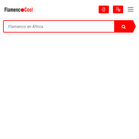
Artistas
Guía del Flamenco
Encontradas
0 Página
Tipo de Artista
¿Y qué más es?
Filtrar: 1
Lo sentimos, no encontramos publicaciones que
coincidan con lo que estás buscando ...