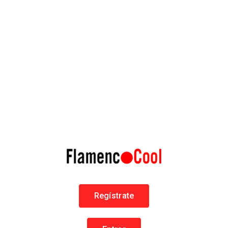
José Carlos Gómez
José Carlos Gómez nace en Algeciras
Flamenco en Cádiz
Guitarristas
93 Páginas
Regístrate
EN FLAMENCOCOOL
64071 personas