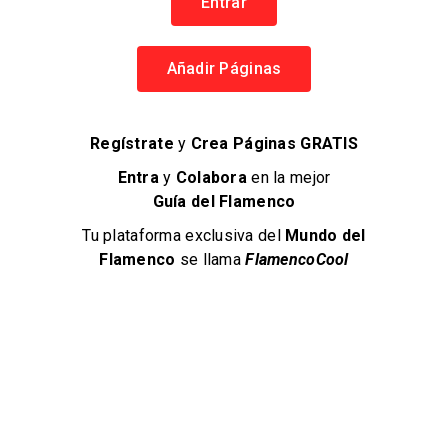
Entrar
VISITAS ÚNICAS
4 comentarios
Añadir Páginas
EN PÁGINAS
FlamencoCool
Regístrate
y
Crea Páginas GRATIS
Entra
y
Colabora
en la mejor
Aviso Legal
Guía del Flamenco
Política de Privacidad
Tu plataforma exclusiva del
Mundo del
Términos y Condiciones
Flamenco
se llama
FlamencoCool
Política de Cookies
Navegación
Regístrate
Añadir Páginas
Artistas