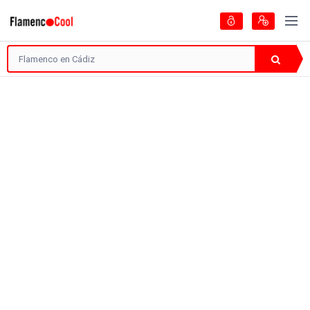
Artistas
Guía del Flamenco
Encontradas
1 Página
Tipo de Artista
¿Y qué más es?
Filtrar: 1
178 visitas