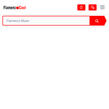
Artistas
Guía del Flamenco
Encontradas
1 Página
Tipo de Artista
¿Y qué más es?
Filtrar: 1
520 visitas