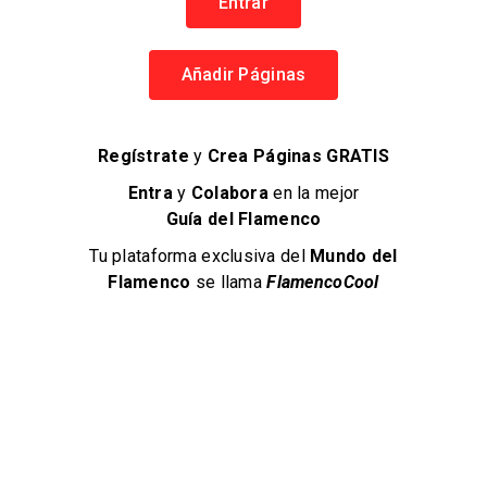
Entrar
VISITAS ÚNICAS
4 comentarios
Añadir Páginas
EN PÁGINAS
FlamencoCool
Regístrate
y
Crea Páginas GRATIS
Entra
y
Colabora
en la mejor
Aviso Legal
Guía del Flamenco
Política de Privacidad
Tu plataforma exclusiva del
Mundo del
Términos y Condiciones
Flamenco
se llama
FlamencoCool
Política de Cookies
Navegación
Regístrate
Añadir Páginas
Artistas