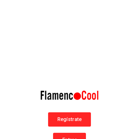
Raimundo Amador
Raimundo Amador Fernández
Flamenco en Sevilla
Guitarristas
93 Páginas
Regístrate
EN FLAMENCOCOOL
64185 personas