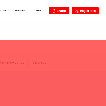
la Red
Eventos
Vídeos
Entrar
Regístrate
 Flamenco Jondo
Valorado