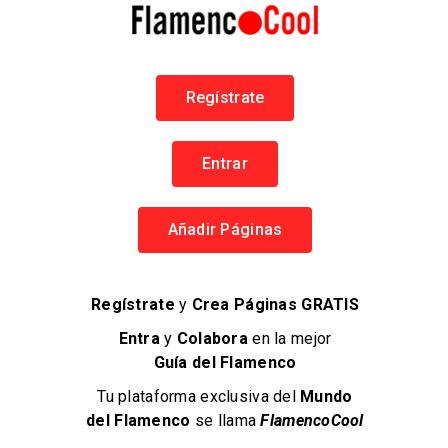
Regístrate
PATAX
Banda Patax, Flamenco & Fusiones
Entrar
Flamenco en Madrid
Añadir Páginas
Grupos Musicales
Regístrate
y
Crea Páginas GRATIS
Entra
y
Colabora
en la mejor
Guía del Flamenco
Tu plataforma exclusiva del
Mundo
del Flamenco
se llama
FlamencoCool
Flamenco