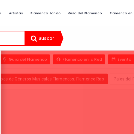
o
Artistas
Flamenco Jondo
Guía del Flamenco
Flamenco en 
Buscar
Guía del Flamenco
Flamenco en la Red
Evento
ipos de Géneros Musicales Flamencos: Flamenco Rap
Palos del