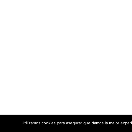
Aviso Legal
93 Páginas
Política de P
EN FLAMENCOCOOL
Términos y C
Política de 
64081 personas
VISITAS ÚNICAS
4 comentarios
EN PÁGINAS
Todos los contenid
redes s
Fl
Utilizamos cookies para asegurar que damos la mejor experi