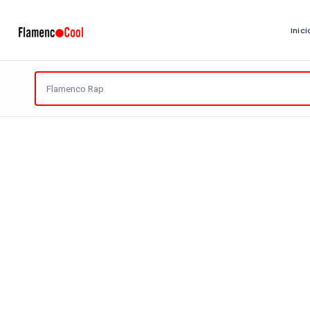
Inici
Reiniciar
Artistas
Encontradas
1 Página
Tipo de Artista
¿Y qué más es?
¿De dónde?
T
1.340 visitas