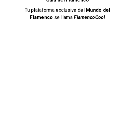
Tu plataforma exclusiva del
Mundo del
Flamenco
se llama
FlamencoCool
La Guarida del Ángel
Tablao Flamenco
Flamenco en Jerez
+34 615 60 12 23
Tablaos Flamencos
628 visitas