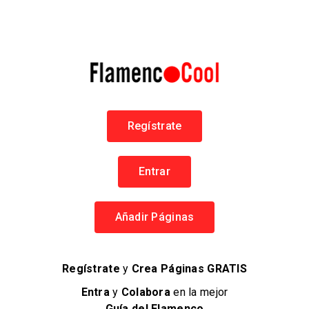
Tablao Álvarez Quintero
Tablao Flamenco Álvarez Quintero
Flamenco en Sevilla
Regístrate
+34 605 130 130
Tablaos Flamencos
Entrar
179 visitas
Añadir Páginas
Regístrate
y
Crea Páginas GRATIS
Entra
y
Colabora
en la mejor
Guía del Flamenco