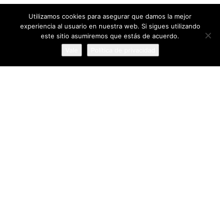
Flamenco en Jerez
Utilizamos cookies para asegurar que damos la mejor
Cantantes
experiencia al usuario en nuestra web. Si sigues utilizando
este sitio asumiremos que estás de acuerdo.
Vale
Política de privacidad
ESTADÍSTICAS
177 Vistas
0 Valoración
1 Favorito
0 Compartir