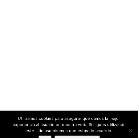
ESTADÍSTICAS
4615 Vistas
0 Valoración
1 Favorito
0 Compartir
Utilizamos cookies para asegurar que damos la mejor
experiencia al usuario en nuestra web. Si sigues utilizando
este sitio asumiremos que estás de acuerdo.