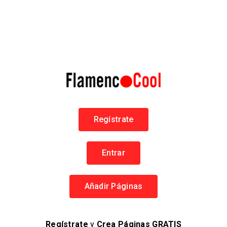
RECLAMAR PÁGINA
¿Es esta tu página?
Reclamar, es la mejor manera de administrar y proteger tu
Página.
Reclamar esta Página
Regístrate
CATEGORÍAS
Cursos de Flamenco
Entrar
Añadir Páginas
LOCALIZACIÓN
Flamenco en Jerez
Regístrate
y
Crea Páginas GRATIS