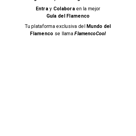
Entra
y
Colabora
en la mejor
INFORMACIÓN DE CONTACTO
Guía del Flamenco
+34 956 32 27 27
Tu plataforma exclusiva del
Mundo del
Flamenco
se llama
FlamencoCool
Calle Castellanos, 5, 11403 Jerez de la Frontera, Cádiz
Mandar un Mensaje
VER EN MAPA
Get Direction