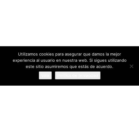
Utilizamos cookies para asegurar que damos la mejor
experiencia al usuario en nuestra web. Si sigues utilizando
93 Páginas
este sitio asumiremos que estás de acuerdo.
EN FLAMENCOCOOL
Vale
Política de privacidad
64092 personas
VISITAS ÚNICAS
4 comentarios
EN PÁGINAS
FlamencoCool