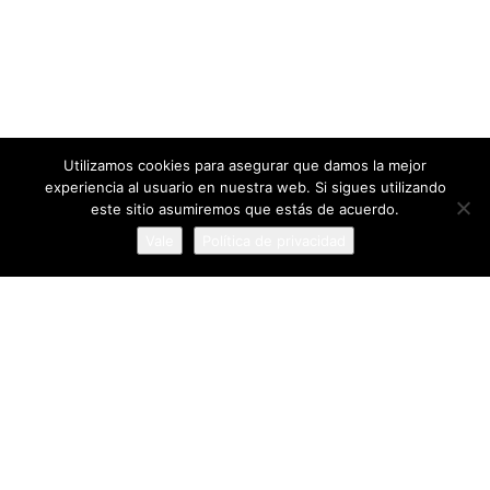
Utilizamos cookies para asegurar que damos la mejor
93 Páginas
experiencia al usuario en nuestra web. Si sigues utilizando
este sitio asumiremos que estás de acuerdo.
EN FLAMENCOCOOL
Vale
Política de privacidad
64016 personas
VISITAS ÚNICAS
4 comentarios
EN PÁGINAS
FlamencoCool
Aviso Legal