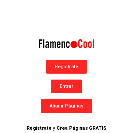
RECLAMAR PÁGINA
¿Es esta tu página?
Reclamar, es la mejor manera de administrar y proteger tu
Página.
Reclamar esta Página
Regístrate
CATEGORÍAS
Peñas Flamencas
Entrar
LOCALIZACIÓN
Añadir Páginas
Flamenco en Jerez
Regístrate
y
Crea Páginas GRATIS