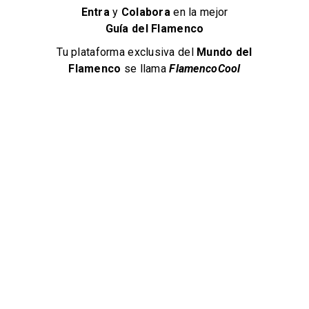
INFORMACIÓN DE CONTACTO
Entra
y
Colabora
en la mejor
Guía del Flamenco
+34 956 341 289
Tu plataforma exclusiva del
Mundo del
Calle Corredera, 27, Jerez de la Frontera, España
Flamenco
se llama
FlamencoCool
Mandar un Mensaje
VER EN MAPA
Get Direction