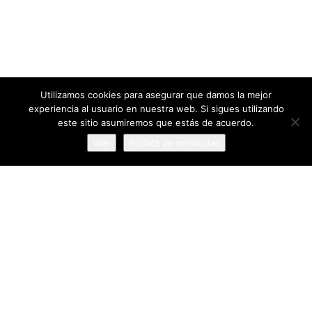
Utilizamos cookies para asegurar que damos la mejor
93 Páginas
experiencia al usuario en nuestra web. Si sigues utilizando
EN FLAMENCOCOOL
este sitio asumiremos que estás de acuerdo.
Vale
Política de privacidad
64130 personas
VISITAS ÚNICAS
4 comentarios
EN PÁGINAS
FlamencoCool
Aviso Legal
Política de Privacidad