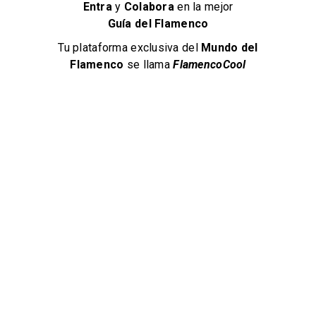
Entra
y
Colabora
en la mejor
INFORMACIÓN DE CONTACTO
Guía del Flamenco
Tu plataforma exclusiva del
Mundo del
Calle Carpinteros, 5, 11404 Jerez de la Frontera, Cádiz, España
Flamenco
se llama
FlamencoCool
Mandar un Mensaje
VER EN MAPA
Get Direction