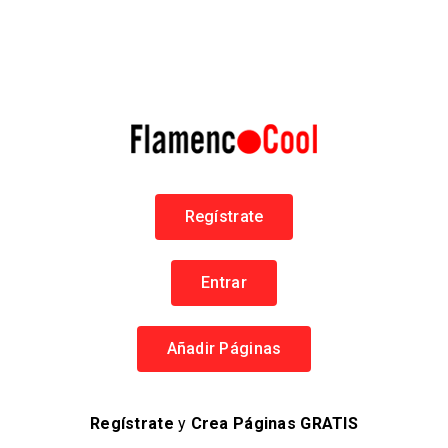
RECLAMAR PÁGINA
¿Es esta tu página?
Reclamar, es la mejor manera de administrar y proteger tu
Página.
Reclamar esta Página
Regístrate
CATEGORÍAS
Entrar
Peñas Flamencas
Añadir Páginas
LOCALIZACIÓN
Flamenco en Jerez
Regístrate
y
Crea Páginas GRATIS